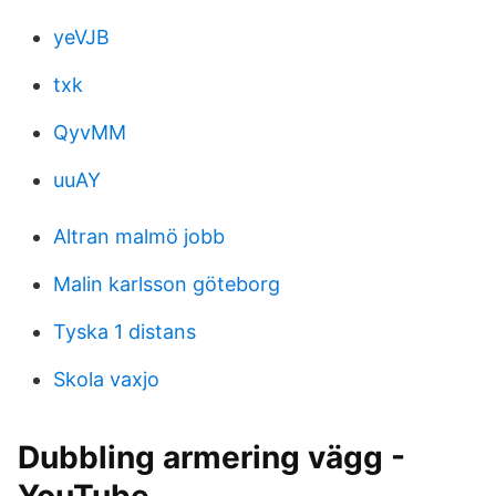
yeVJB
txk
QyvMM
uuAY
Altran malmö jobb
Malin karlsson göteborg
Tyska 1 distans
Skola vaxjo
Dubbling armering vägg -