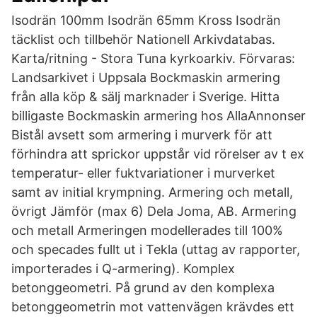
Isodrän 100mm Isodrän 65mm Kross Isodrän
täcklist och tillbehör Nationell Arkivdatabas.
Karta/ritning - Stora Tuna kyrkoarkiv. Förvaras:
Landsarkivet i Uppsala Bockmaskin armering
från alla köp & sälj marknader i Sverige. Hitta
billigaste Bockmaskin armering hos AllaAnnonser
Bistål avsett som armering i murverk för att
förhindra att sprickor uppstår vid rörelser av t ex
temperatur- eller fuktvariationer i murverket
samt av initial krympning. Armering och metall,
övrigt Jämför (max 6) Dela Joma, AB. Armering
och metall Armeringen modellerades till 100%
och specades fullt ut i Tekla (uttag av rapporter,
importerades i Q-armering). Komplex
betonggeometri. På grund av den komplexa
betonggeometrin mot vattenvägen krävdes ett