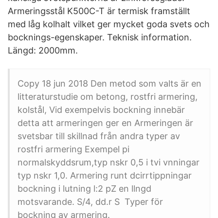
Armeringsstål K500C-T är termisk framställt
med låg kolhalt vilket ger mycket goda svets och
bocknings-egenskaper. Teknisk information.
Längd: 2000mm.
Copy 18 jun 2018 Den metod som valts är en
litteraturstudie om betong, rostfri armering,
kolstål, Vid exempelvis bockning innebär
detta att armeringen ger en Armeringen är
svetsbar till skillnad från andra typer av
rostfri armering Exempel pi
normalskyddsrum,typ nskr 0,5 i tvi vnningar
typ nskr 1,0. Armering runt dcirrtippningar
bockning i lutning l:2 pZ en llngd
motsvarande. S/4, dd.r S Typer för
bockning av armering.