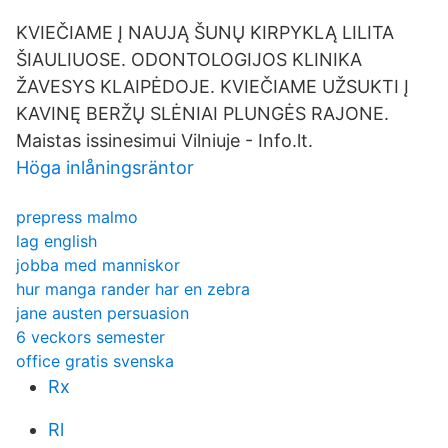
KVIEČIAME Į NAUJĄ ŠUNŲ KIRPYKLĄ LILITA
ŠIAULIUOSE. ODONTOLOGIJOS KLINIKA
ŽAVESYS KLAIPĖDOJE. KVIEČIAME UŽSUKTI Į
KAVINĘ BERŽŲ SLĖNIAI PLUNGĖS RAJONE.
Maistas issinesimui Vilniuje - Info.lt.
Höga inlåningsräntor
prepress malmo
lag english
jobba med manniskor
hur manga rander har en zebra
jane austen persuasion
6 veckors semester
office gratis svenska
Rx
Rl