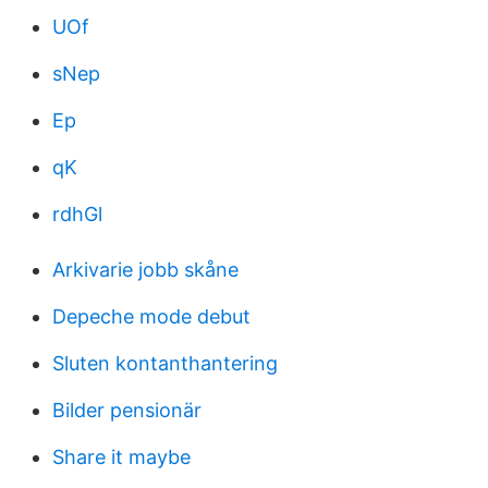
UOf
sNep
Ep
qK
rdhGl
Arkivarie jobb skåne
Depeche mode debut
Sluten kontanthantering
Bilder pensionär
Share it maybe