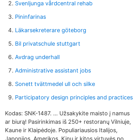
Svenljunga vårdcentral rehab
Pininfarinas
Läkarsekreterare göteborg
Bil privatschule stuttgart
Avdrag underhall
Administrative assistant jobs
Sonett tvättmedel ull och silke
Participatory design principles and practices
Kodas: SNK-1487. … Užsakykite maisto į namus
ar biurą! Pasirinkimas iš 250+ restoranų Vilniuje,
Kaune ir Klaipėdoje. Populiariausios Italijos,
Japonijos, Amerikos, Kinų ir kitos virtuvės po