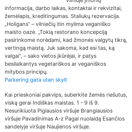
Vilniuje įmonių
informacija, darbo laikas, kontaktai ir rekvizitai,
žemėlapis, kreditingumas. Staliukų rezervacija.
„Holigans“ – vilniečių itin mylima veganiško
maisto oazė. „Tokią restorano koncepciją
pasirinkome norėdami, kad žmonės valgytų tikrą,
vertingą maistą. Juk sakoma, kad esi tas, ką
valgai“, – sako vietos įkūrėjai, ir patys
besilaikantys vegetariškos ar veganiškos
mitybos principų.
Parkering gata utan skylt
Kai prieskoniai pakvips, suberkite žemės riešutus,
viską gerai Indiškas maistas. 1 - 9 iš 9.
Nesurikiuota Pigiausios viršuje Brangiausios
viršuje Pavadinimas A-z Pagal nuolaidą Esančios
sandelyje viršuje Naujienos viršuje.