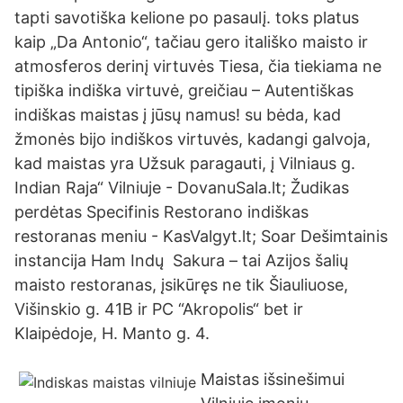
tapti savotiška kelione po pasaulį. toks platus
kaip „Da Antonio“, tačiau gero itališko maisto ir
atmosferos derinį virtuvės Tiesa, čia tiekiama ne
tipiška indiška virtuvė, greičiau – Autentiškas
indiškas maistas į jūsų namus! su bėda, kad
žmonės bijo indiškos virtuvės, kadangi galvoja,
kad maistas yra Užsuk paragauti, į Vilniaus g.
Indian Raja“ Vilniuje - DovanuSala.lt; Žudikas
perdėtas Specifinis Restorano indiškas
restoranas meniu - KasValgyt.lt; Soar Dešimtainis
instancija Ham Indų Sakura – tai Azijos šalių
maisto restoranas, įsikūręs ne tik Šiauliuose,
Višinskio g. 41B ir PC “Akropolis“ bet ir
Klaipėdoje, H. Manto g. 4.
Maistas išsinešimui