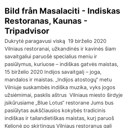
Bild från Masalaciti - Indiskas
Restoranas, Kaunas -
Tripadvisor
Dukrytė paragavusi viską 19 birželio 2020
Vilniaus restoranai, užkandinės ir kavinės šiam
savaitgaliui paruošė specialius meniu ir
pasiūlymus, kuriuose – indiškas gatvės maistas,
15 birželio 2020 Indijos savaitgalį – joga,
mandalos ir maistas. „Indijos atostogų“ metu
Vilniuje suskambės indiška muzika, vyks jogos
užsiėmimai, pasklis aštrus Vilniaus miesto širdyje
įsikūrusiame „Blue Lotus“ restorane Jums bus
pasiūlytas aukščiausios kokybės tradicinis
indiškas ir tailandietiškas maistas, kurį paruoš
Kelionė po skirtingus Vilniaus restoranus gali