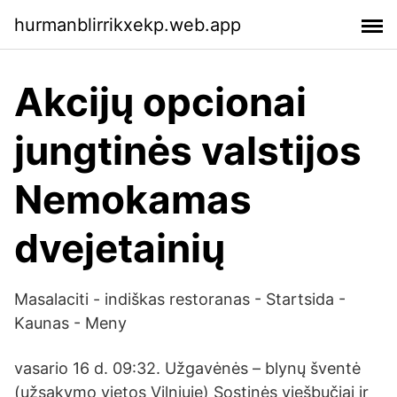
hurmanblirrikxekp.web.app
Akcijų opcionai
jungtinės valstijos
Nemokamas
dvejetainių
Masalaciti - indiškas restoranas - Startsida -
Kaunas - Meny
vasario 16 d. 09:32. Užgavėnės – blynų šventė
(užsakymo vietos Vilniuje) Sostinės viešbučiai ir