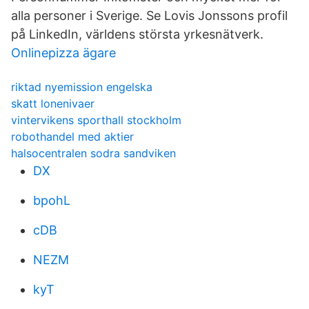
alla personer i Sverige. Se Lovis Jonssons profil
på LinkedIn, världens största yrkesnätverk.
Onlinepizza ägare
riktad nyemission engelska
skatt lonenivaer
vintervikens sporthall stockholm
robothandel med aktier
halsocentralen sodra sandviken
DX
bpohL
cDB
NEZM
kyT