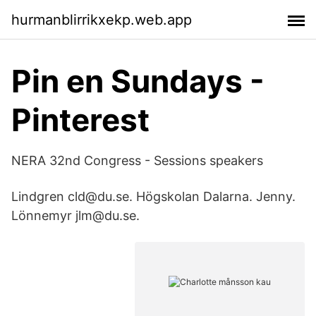
hurmanblirrikxekp.web.app
Pin en Sundays -
Pinterest
NERA 32nd Congress - Sessions speakers
Lindgren cld@du.se. Högskolan Dalarna. Jenny.
Lönnemyr jlm@du.se.