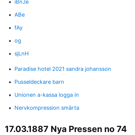
iBnJe
ABe
fAy
og
sjLnH
Paradise hotel 2021 sandra johansson
Pusseldeckare barn
Unionen a-kassa logga in
Nervkompression smärta
17.03.1887 Nya Pressen no 74