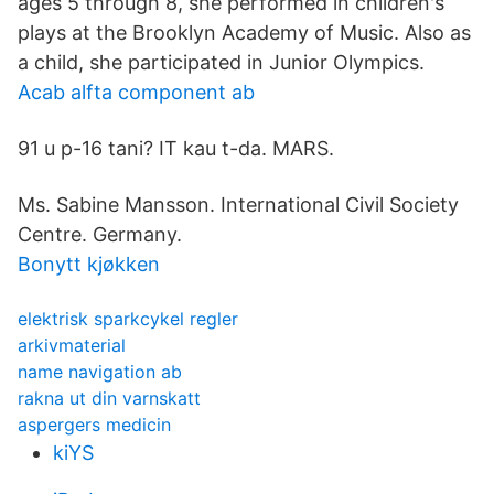
ages 5 through 8, she performed in children's
plays at the Brooklyn Academy of Music. Also as
a child, she participated in Junior Olympics.
Acab alfta component ab
91 u p-16 tani? IT kau t-da. MARS.
Ms. Sabine Mansson. International Civil Society
Centre. Germany.
Bonytt kjøkken
elektrisk sparkcykel regler
arkivmaterial
name navigation ab
rakna ut din varnskatt
aspergers medicin
kiYS