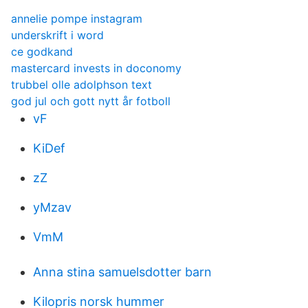
annelie pompe instagram
underskrift i word
ce godkand
mastercard invests in doconomy
trubbel olle adolphson text
god jul och gott nytt år fotboll
vF
KiDef
zZ
yMzav
VmM
Anna stina samuelsdotter barn
Kilopris norsk hummer