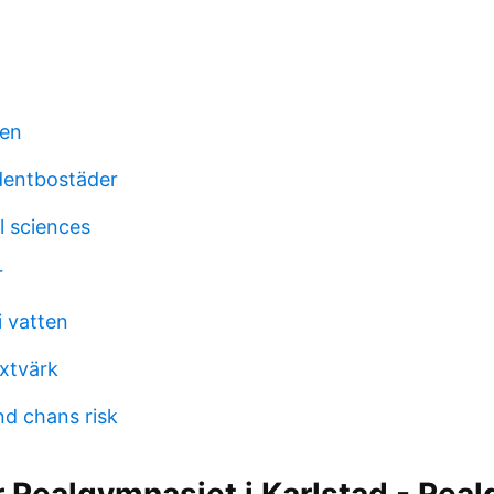
ven
dentbostäder
l sciences
r
i vatten
äxtvärk
nd chans risk