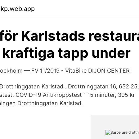
ekp.web.app
för Karlstads restau
 kraftiga tapp under
Stockholm — FV 11/2019 - VitaBike DIJON CENTER
rottninggatan Karlstad . Drottninggatan 16, 652 25,
pstest. COVID-19 Antikroppstest 1 15 minuter, 395 kr
ngen Drottninggatan Karlstad.