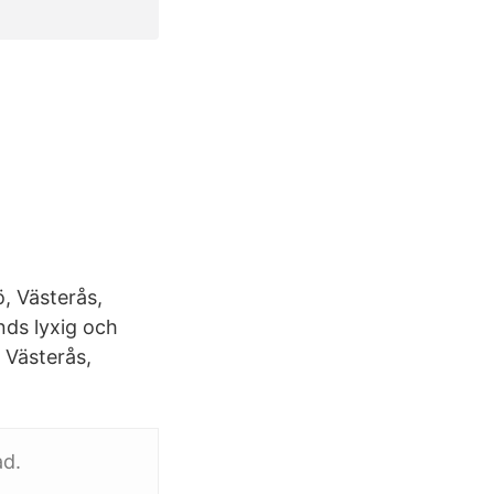
, Västerås,
nds lyxig och
 Västerås,
ad.