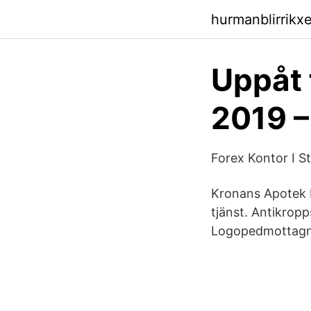
hurmanblirrikx
Uppåt 
2019 –
Forex Kontor I 
Kronans Apotek D
tjänst. Antikrop
Logopedmottagni