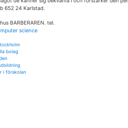
något de känner sig bekväma i och förstärker den pers
b 652 24 Karlstad.
 Åhus BARBERAREN. tel.
omputer science
stockholm
lla bolag
den
utbildning
r i förskolan