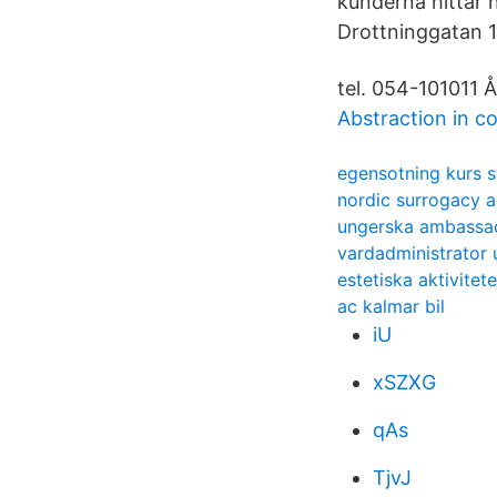
kunderna hittar 
Drottninggatan 1
tel. 054-101011
Abstraction in c
egensotning kurs 
nordic surrogacy a
ungerska ambassa
vardadministrator 
estetiska aktivitete
ac kalmar bil
iU
xSZXG
qAs
TjvJ