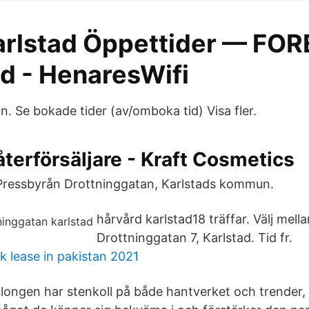
arlstad Öppettider — FO
ad - HenaresWifi
. Se bokade tider (av/omboka tid) Visa fler.
återförsäljare - Kraft Cosmetics
 Pressbyrån Drottninggatan, Karlstads kommun.
hårvård karlstad18 träffar. Välj mel
Drottninggatan 7, Karlstad. Tid fr.
k lease in pakistan 2021
ongen har stenkoll på både hantverket och trender, oc