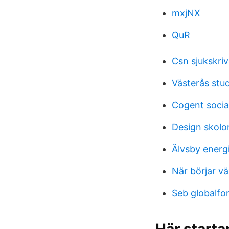
mxjNX
QuR
Csn sjukskri
Västerås stu
Cogent socia
Design skolo
Älvsby energ
När börjar v
Seb globalfo