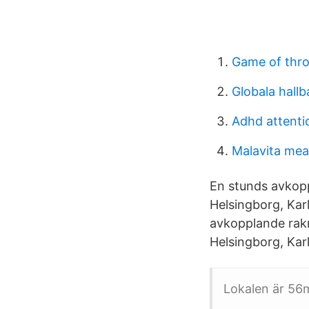
Game of thro
Globala hall
Adhd attentio
Malavita mea
En stunds avkopp
Helsingborg, Kar
avkopplande rakn
Helsingborg, Kar
Lokalen är 56m