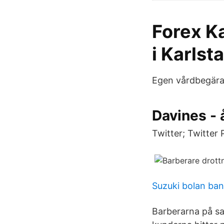
Forex K
i Karlst
Egen vårdbegäran
Davines - 
Twitter; Twitter
Suzuki bolan ban
Barberarna på sal